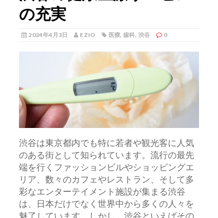
の充実
2024年4月3日
EZIO
医療
,
歯科
,
渋谷
0
渋谷は東京都内でも特に若者や観光客に人気
のある街として知られています。
流行の最先
端を行くファッションビルやショッピングエ
リア、数々のカフェやレストラン、そして多
彩なエンターテイメント施設が集まる渋谷
は、日本だけでなく世界中から多くの人々を
魅了しています。しかし、渋谷といえばその